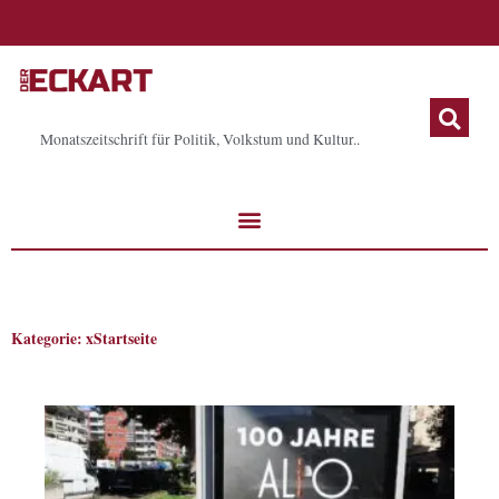
Zum
Inhalt
springen
Monatszeitschrift für Politik, Volkstum und Kultur..
Kategorie: xStartseite
Seite
Seite
Seite
Seite
Seite