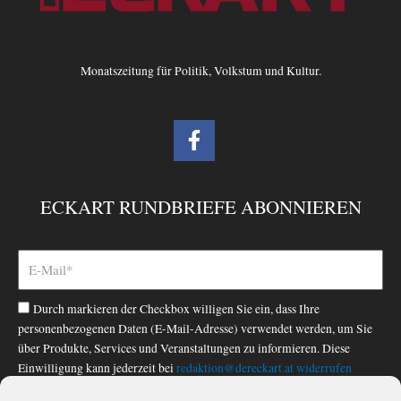
Monatszeitung für Politik, Volkstum und Kultur.
F
a
c
e
ECKART RUNDBRIEFE ABONNIEREN
b
o
o
k
-
Durch markieren der Checkbox willigen Sie ein, dass Ihre
f
personenbezogenen Daten (E-Mail-Adresse) verwendet werden, um Sie
über Produkte, Services und Veranstaltungen zu informieren. Diese
Einwilligung kann jederzeit bei
redaktion@dereckart.at
widerrufen
werden. Nähere Informationen finden Sie in unserer