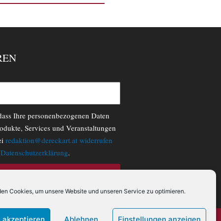
REN
 dass Ihre personenbezogenen Daten
odukte, Services und Veranstaltungen
ei
redaktion@dereckart.at
widerrufen
r
Datenschutzerklärung
.
N
en Cookies, um unsere Website und unseren Service zu optimieren.
 akzeptieren
Ablehnen
Einstellungen anzeigen