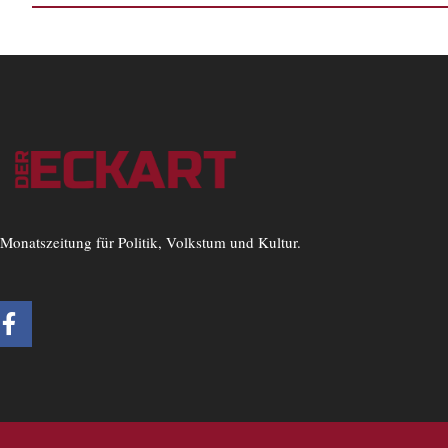
Monatszeitung für Politik, Volkstum und Kultur.
F
a
c
e
b
o