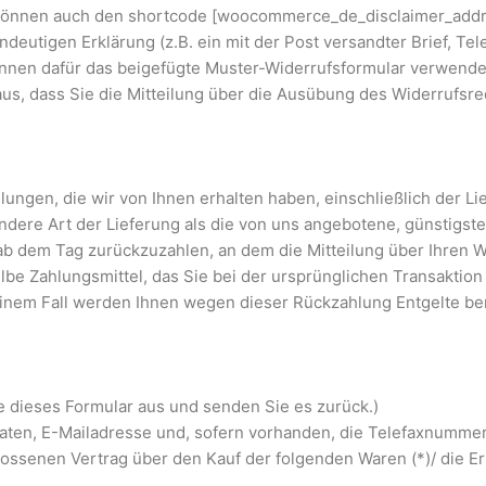
 können auch den shortcode [woocommerce_de_disclaimer_addr
indeutigen Erklärung (z.B. ein mit der Post versandter Brief, Tel
können dafür das beigefügte Muster-Widerrufsformular verwende
aus, dass Sie die Mitteilung über die Ausübung des Widerrufsrec
lungen, die wir von Ihnen erhalten haben, einschließlich der L
andere Art der Lieferung als die von uns angebotene, günstigst
b dem Tag zurückzuzahlen, an dem die Mitteilung über Ihren W
be Zahlungsmittel, das Sie bei der ursprünglichen Transaktion 
keinem Fall werden Ihnen wegen dieser Rückzahlung Entgelte be
te dieses Formular aus und senden Sie es zurück.)
aten, E-Mailadresse und, sofern vorhanden, die Telefaxnummer.
chlossenen Vertrag über den Kauf der folgenden Waren (*)/ die 