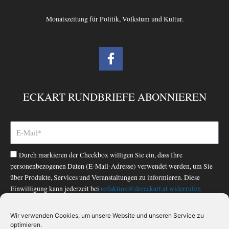
Monatszeitung für Politik, Volkstum und Kultur.
F
a
c
e
ECKART RUNDBRIEFE ABONNIEREN
b
o
o
k
-
Durch markieren der Checkbox willigen Sie ein, dass Ihre
f
personenbezogenen Daten (E-Mail-Adresse) verwendet werden, um Sie
über Produkte, Services und Veranstaltungen zu informieren. Diese
Einwilligung kann jederzeit bei
redaktion@dereckart.at
widerrufen
werden. Nähere Informationen finden Sie in unserer
Datenschutzerklärung
.
Wir verwenden Cookies, um unsere Website und unseren Service zu
optimieren.