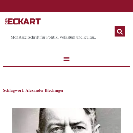
Zum
Inhalt
springen
Monatszeitschrift für Politik, Volkstum und Kultur..
Schlagwort: Alexander Blechinger
Seite
Seite
Seite
Seite
Seite