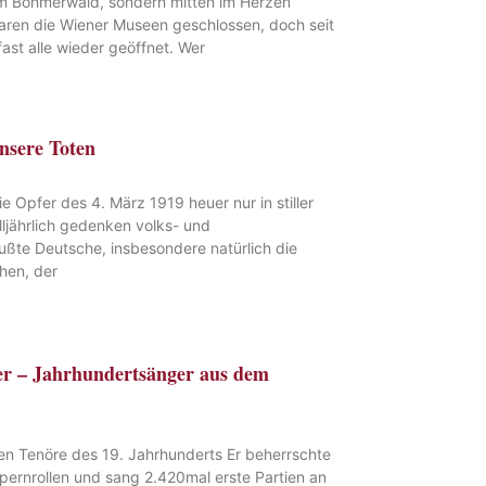
 im Böhmerwald, sondern mitten im Herzen
ren die Wiener Museen geschlossen, doch seit
ast alle wieder geöffnet. Wer
nsere Toten
 Opfer des 4. März 1919 heuer nur in stiller
ljährlich gedenken volks- und
ßte Deutsche, insbesondere natürlich die
hen, der
er – Jahrhundertsänger aus dem
ten Tenöre des 19. Jahrhunderts Er beherrschte
pernrollen und sang 2.420mal erste Partien an