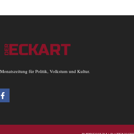
Monatszeitung für Politik, Volkstum und Kultur.
F
a
c
e
b
o
o