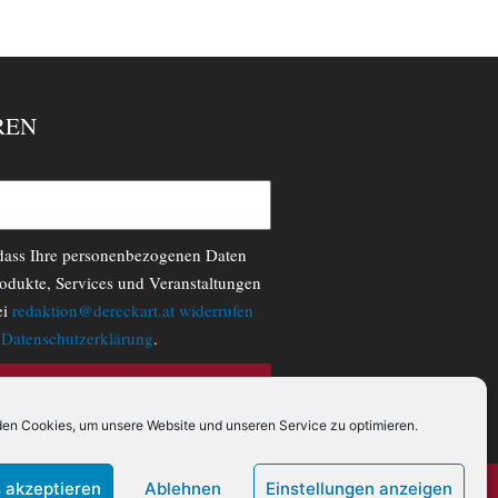
REN
 dass Ihre personenbezogenen Daten
odukte, Services und Veranstaltungen
ei
redaktion@dereckart.at
widerrufen
r
Datenschutzerklärung
.
N
en Cookies, um unsere Website und unseren Service zu optimieren.
 akzeptieren
Ablehnen
Einstellungen anzeigen