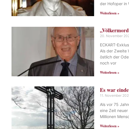
der Hofoper in 
Weiterlesen »
„Völkermord 
20. November 20
ECKART-Exklusi
Als der Zweite 
östlich der Od
noch vor
Weiterlesen »
Es war eind
11. November 20
Als vor 75 Jah
eine Zeit neue
Millionen Mens
Weiterlesen »