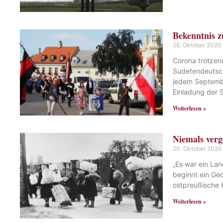
Bekenntnis z
28. Oktober 2020
Corona trotzen
Sudetendeutsch
jedem Septembe
Einladung der
Weiterlesen »
Niemals verg
20. Oktober 2020
„Es war ein Lan
beginnt ein Ge
ostpreußische 
Weiterlesen »