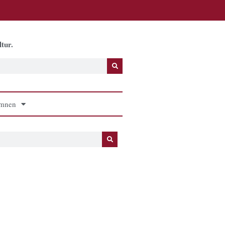
tur.
mnen