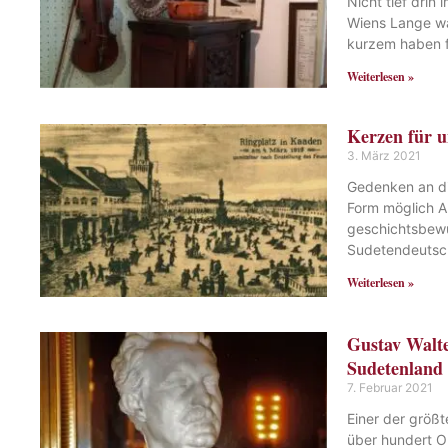
Nicht tief drin
Wiens Lange wa
kurzem haben f
Weiterlesen »
Kerzen für u
3. März 2021
Gedenken an die
Form möglich Al
geschichtsbewu
Sudetendeutsc
Weiterlesen »
Gustav Walt
Sudetenland
7. Februar 2021
Einer der größ
über hundert O