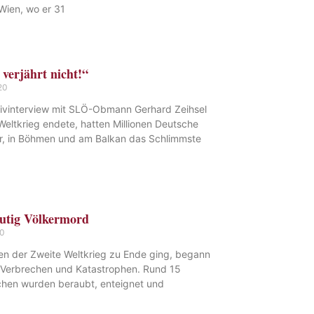
Wien, wo er 31
verjährt nicht!“
20
vinterview mit SLÖ-Obmann Gerhard Zeihsel
Weltkrieg endete, hatten Millionen Deutsche
er, in Böhmen und am Balkan das Schlimmste
eutig Völkermord
20
ren der Zweite Weltkrieg zu Ende ging, begann
r Verbrechen und Katastrophen. Rund 15
chen wurden beraubt, enteignet und