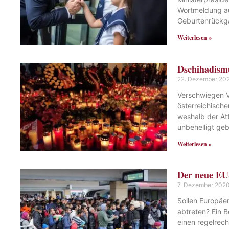
Wortmeldung au
Geburtenrückg
Weiterlesen »
Dschihadismu
22. Dezember 20
Verschwiegen V
österreichisch
weshalb der At
unbehelligt geb
Weiterlesen »
Der neue EU
7. Dezember 202
Sollen Europäer
abtreten? Ein B
einen regelrec