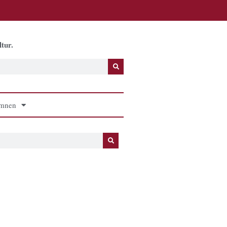
tur.
mnen