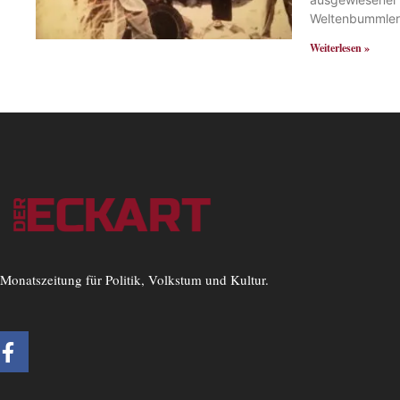
Weltenbummler
Weiterlesen »
Monatszeitung für Politik, Volkstum und Kultur.
F
a
c