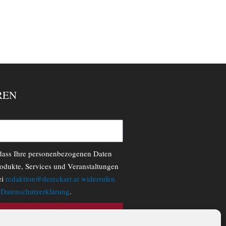
REN
 dass Ihre personenbezogenen Daten
odukte, Services und Veranstaltungen
ei
redaktion@dereckart.at
widerrufen
r
Datenschutzerklärung
.
N