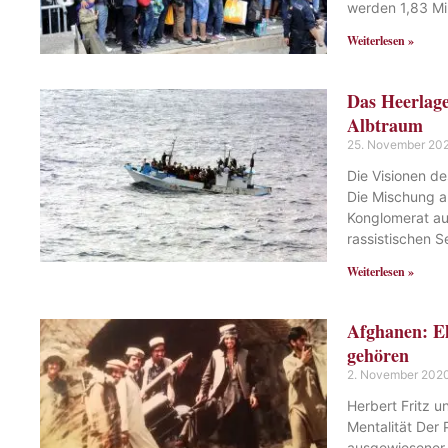
werden 1,83 Mil
Weiterlesen »
Das Heerlage
Albtraum
25. November 20
Die Visionen de
Die Mischung a
Konglomerat au
rassistischen 
Weiterlesen »
Afghanen: E
gehören
2. November 202
Herbert Fritz u
Mentalität Der P
ausgewiesener 