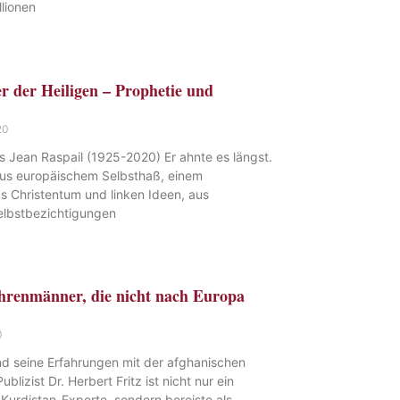
lionen
r der Heiligen – Prophetie und
20
s Jean Raspail (1925-2020) Er ahnte es längst.
us europäischem Selbsthaß, einem
s Christentum und linken Ideen, aus
Selbstbezichtigungen
hrenmänner, die nicht nach Europa
0
nd seine Erfahrungen mit der afghanischen
ublizist Dr. Herbert Fritz ist nicht nur ein
Kurdistan-Experte, sondern bereiste als