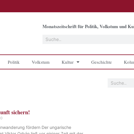
Monatszeitschrift für Politik, Volkstum und Kul
Suche
Politik
Volkstum
Kultur
Geschichte
Kolu
Suche
nft sichern!
20
 Einwanderung fördern Der ungarische
nt Viktor Orbán ließ vor einiger Zeit mit der