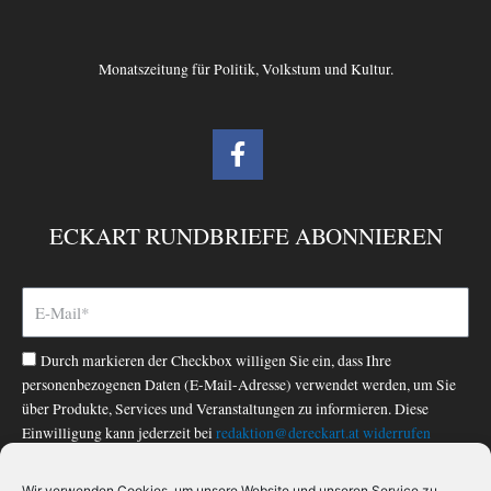
Monatszeitung für Politik, Volkstum und Kultur.
F
a
c
e
ECKART RUNDBRIEFE ABONNIEREN
b
o
o
k
-
Durch markieren der Checkbox willigen Sie ein, dass Ihre
f
personenbezogenen Daten (E-Mail-Adresse) verwendet werden, um Sie
über Produkte, Services und Veranstaltungen zu informieren. Diese
Einwilligung kann jederzeit bei
redaktion@dereckart.at
widerrufen
werden. Nähere Informationen finden Sie in unserer
Datenschutzerklärung
.
Wir verwenden Cookies, um unsere Website und unseren Service zu