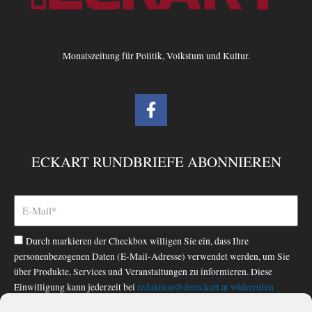
Monatszeitung für Politik, Volkstum und Kultur.
F
a
c
e
ECKART RUNDBRIEFE ABONNIEREN
b
o
o
k
-
Durch markieren der Checkbox willigen Sie ein, dass Ihre
f
personenbezogenen Daten (E-Mail-Adresse) verwendet werden, um Sie
über Produkte, Services und Veranstaltungen zu informieren. Diese
Einwilligung kann jederzeit bei
redaktion@dereckart.at
widerrufen
werden. Nähere Informationen finden Sie in unserer