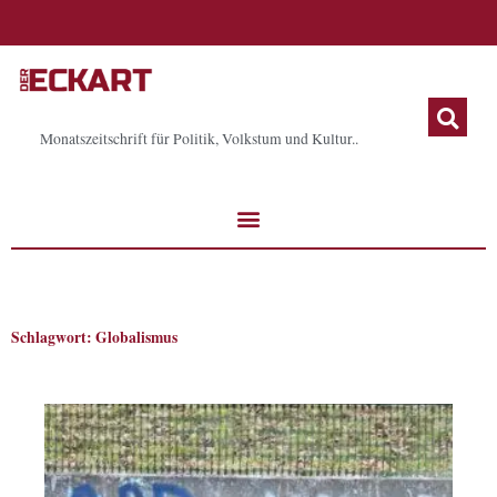
Zum
Inhalt
springen
Monatszeitschrift für Politik, Volkstum und Kultur..
Schlagwort: Globalismus
Seite
Seite
Seite
Seite
Seite