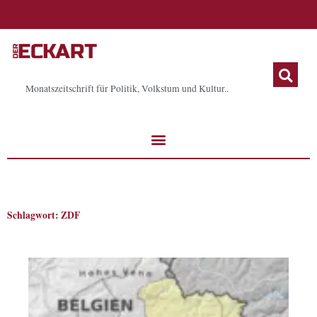
Zum
Inhalt
springen
Monatszeitschrift für Politik, Volkstum und Kultur..
Schlagwort: ZDF
Seite
Seite
Seite
Seite
Seite