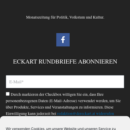
Monatszeitung für Politik, Volkstum und Kultur.
F
a
c
e
ECKART RUNDBRIEFE ABONNIEREN
b
o
o
k
-
Durch markieren der Checkbox willigen Sie ein, dass Ihre
f
personenbezogenen Daten (E-Mail-Adresse) verwendet werden, um Sie
über Produkte, Services und Veranstaltungen zu informieren. Diese
Einwilligung kann jederzeit bei
redaktion@dereckart.at
widerrufen
werden. Nähere Informationen finden Sie in unserer
Datenschutzerklärung
.
Wir verwenden Cookies, um unsere Website und unseren Service zu