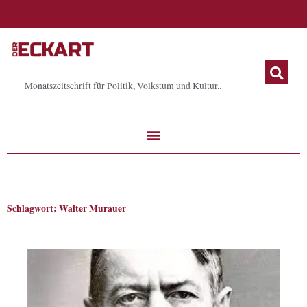
Zum
Inhalt
springen
Monatszeitschrift für Politik, Volkstum und Kultur..
Schlagwort: Walter Murauer
Seite
Seite
Seite
Seite
Seite