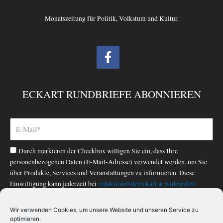
Monatszeitung für Politik, Volkstum und Kultur.
F
a
c
e
ECKART RUNDBRIEFE ABONNIEREN
b
o
o
k
-
Durch markieren der Checkbox willigen Sie ein, dass Ihre
f
personenbezogenen Daten (E-Mail-Adresse) verwendet werden, um Sie
über Produkte, Services und Veranstaltungen zu informieren. Diese
Einwilligung kann jederzeit bei
redaktion@dereckart.at
widerrufen
werden. Nähere Informationen finden Sie in unserer
Datenschutzerklärung
.
Wir verwenden Cookies, um unsere Website und unseren Service zu
optimieren.