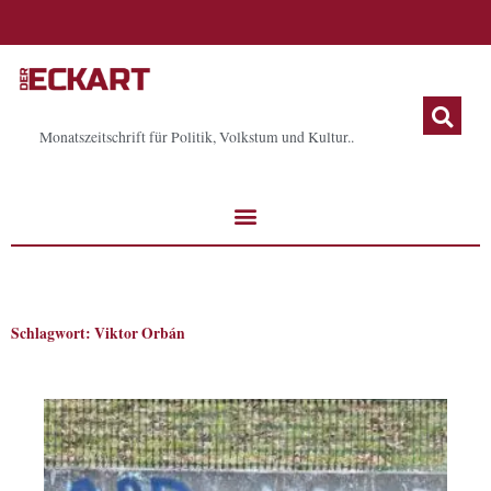
Zum
Inhalt
springen
Monatszeitschrift für Politik, Volkstum und Kultur..
Schlagwort: Viktor Orbán
Seite
Seite
Seite
Seite
Seite