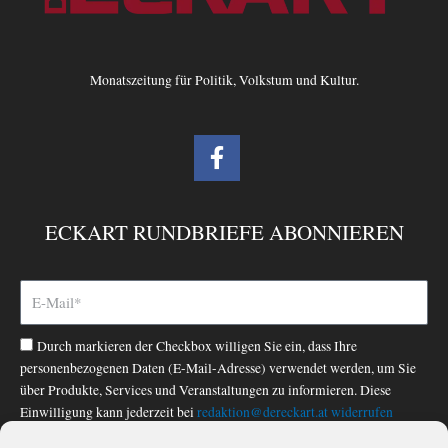
Monatszeitung für Politik, Volkstum und Kultur.
F
a
c
e
ECKART RUNDBRIEFE ABONNIEREN
b
o
o
k
-
Durch markieren der Checkbox willigen Sie ein, dass Ihre
f
personenbezogenen Daten (E-Mail-Adresse) verwendet werden, um Sie
über Produkte, Services und Veranstaltungen zu informieren. Diese
Einwilligung kann jederzeit bei
redaktion@dereckart.at
widerrufen
werden. Nähere Informationen finden Sie in unserer