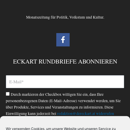
Monatszeitung für Politik, Volkstum und Kultur.
F
a
c
e
ECKART RUNDBRIEFE ABONNIEREN
b
o
o
k
-
Durch markieren der Checkbox willigen Sie ein, dass Ihre
f
personenbezogenen Daten (E-Mail-Adresse) verwendet werden, um Sie
über Produkte, Services und Veranstaltungen zu informieren. Diese
Einwilligung kann jederzeit bei
redaktion@dereckart.at
widerrufen
werden. Nähere Informationen finden Sie in unserer
Datenschutzerklärung
.
Wir verwenden Cookies, um unsere Website und unseren Service zu