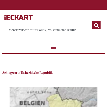
Zum
Inhalt
springen
Monatszeitschrift für Politik, Volkstum und Kultur..
Schlagwort: Tschechische Republik
Seite
Seite
Seite
Seite
Seite