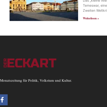
Das „kleine Wie
Temeswar, eine
Zweiten Weltkr
Weiterlesen »
Monatszeitung für Politik, Volkstum und Kultur.
F
a