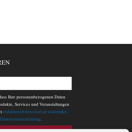
REN
 dass Ihre personenbezogenen Daten
odukte, Services und Veranstaltungen
ei
redaktion@dereckart.at
widerrufen
r
Datenschutzerklärung
.
N