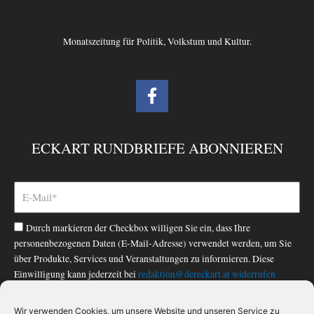
Monatszeitung für Politik, Volkstum und Kultur.
F
a
c
e
ECKART RUNDBRIEFE ABONNIEREN
b
o
o
k
-
Durch markieren der Checkbox willigen Sie ein, dass Ihre
f
personenbezogenen Daten (E-Mail-Adresse) verwendet werden, um Sie
über Produkte, Services und Veranstaltungen zu informieren. Diese
Einwilligung kann jederzeit bei
redaktion@dereckart.at
widerrufen
werden. Nähere Informationen finden Sie in unserer
Datenschutzerklärung
.
Wir verwenden Cookies, um unsere Website und unseren Service zu