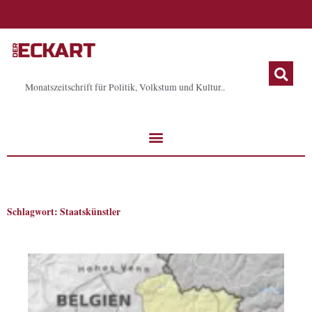
Zum
Inhalt
springen
Monatszeitschrift für Politik, Volkstum und Kultur..
Schlagwort: Staatskünstler
Seite
Seite
Seite
Seite
Seite