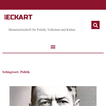
Zum
Inhalt
springen
Monatszeitschrift für Politik, Volkstum und Kultur..
Schlagwort: Politik
Seite
Seite
Seite
Seite
Seite