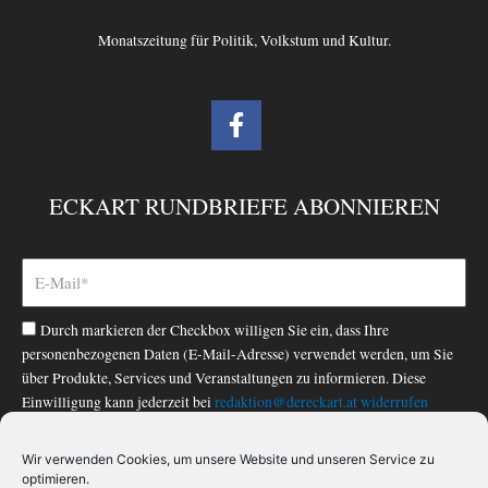
Monatszeitung für Politik, Volkstum und Kultur.
F
a
c
e
ECKART RUNDBRIEFE ABONNIEREN
b
o
o
k
-
Durch markieren der Checkbox willigen Sie ein, dass Ihre
f
personenbezogenen Daten (E-Mail-Adresse) verwendet werden, um Sie
über Produkte, Services und Veranstaltungen zu informieren. Diese
Einwilligung kann jederzeit bei
redaktion@dereckart.at
widerrufen
werden. Nähere Informationen finden Sie in unserer
Datenschutzerklärung
.
Wir verwenden Cookies, um unsere Website und unseren Service zu
optimieren.