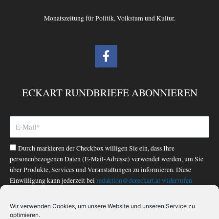
Monatszeitung für Politik, Volkstum und Kultur.
F
a
c
e
ECKART RUNDBRIEFE ABONNIEREN
b
o
o
k
-
Durch markieren der Checkbox willigen Sie ein, dass Ihre
f
personenbezogenen Daten (E-Mail-Adresse) verwendet werden, um Sie
über Produkte, Services und Veranstaltungen zu informieren. Diese
Einwilligung kann jederzeit bei
redaktion@dereckart.at
widerrufen
werden. Nähere Informationen finden Sie in unserer
Datenschutzerklärung
.
Wir verwenden Cookies, um unsere Website und unseren Service zu
optimieren.