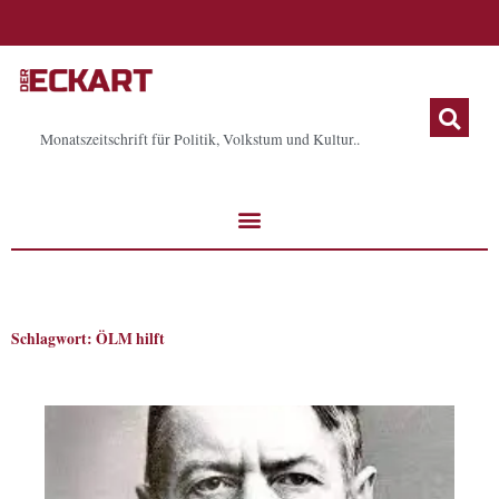
Zum
Inhalt
springen
Monatszeitschrift für Politik, Volkstum und Kultur..
Schlagwort: ÖLM hilft
Seite
Seite
Seite
Seite
Seite