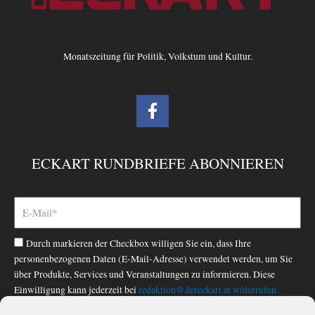
Monatszeitung für Politik, Volkstum und Kultur.
F
a
c
e
ECKART RUNDBRIEFE ABONNIEREN
b
o
o
k
-
Durch markieren der Checkbox willigen Sie ein, dass Ihre
f
personenbezogenen Daten (E-Mail-Adresse) verwendet werden, um Sie
über Produkte, Services und Veranstaltungen zu informieren. Diese
Einwilligung kann jederzeit bei
redaktion@dereckart.at
widerrufen
werden. Nähere Informationen finden Sie in unserer