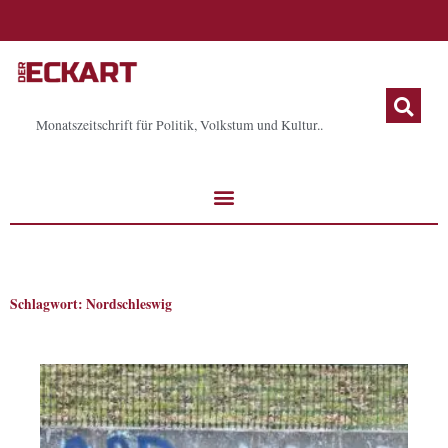
Zum
Inhalt
springen
Monatszeitschrift für Politik, Volkstum und Kultur..
Schlagwort: Nordschleswig
Seite
Seite
Seite
Seite
Seite