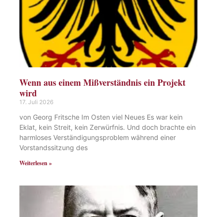
Wenn aus einem Mißverständnis ein Projekt
wird
17. Juli 2026
von Georg Fritsche Im Osten viel Neues Es war kein
Eklat, kein Streit, kein Zerwürfnis. Und doch brachte ein
harmloses Verständigungsproblem während einer
Vorstandssitzung des
Weiterlesen »