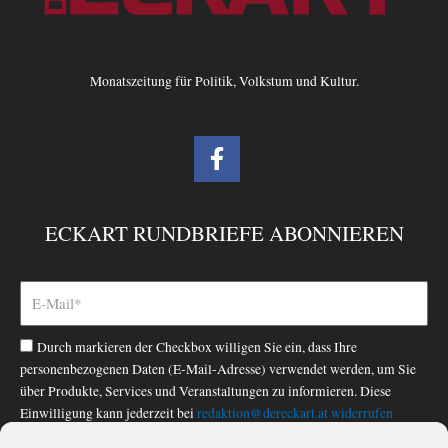
Monatszeitung für Politik, Volkstum und Kultur.
F
a
c
e
ECKART RUNDBRIEFE ABONNIEREN
b
o
o
k
-
Durch markieren der Checkbox willigen Sie ein, dass Ihre
f
personenbezogenen Daten (E-Mail-Adresse) verwendet werden, um Sie
über Produkte, Services und Veranstaltungen zu informieren. Diese
Einwilligung kann jederzeit bei
redaktion@dereckart.at
widerrufen
werden. Nähere Informationen finden Sie in unserer