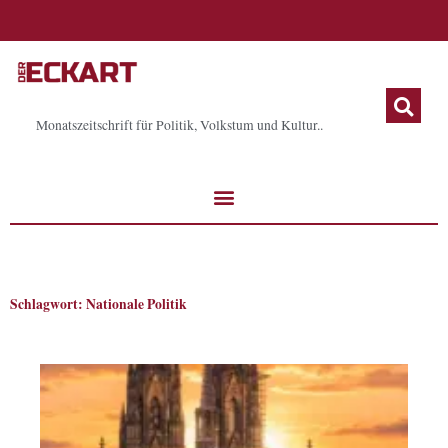
Zum
Inhalt
springen
Monatszeitschrift für Politik, Volkstum und Kultur..
Schlagwort: Nationale Politik
Seite
Seite
Seite
Seite
Seite