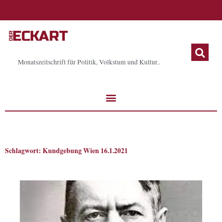
Zum
Inhalt
springen
Monatszeitschrift für Politik, Volkstum und Kultur..
Schlagwort: Kundgebung Wien 16.1.2021
Seite
Seite
Seite
Seite
Seite