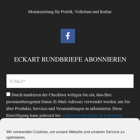
Monatszeitung für Politik, Volkstum und Kultur.
F
a
c
e
ECKART RUNDBRIEFE ABONNIEREN
b
o
o
k
-
Durch markieren der Checkbox willigen Sie ein, dass Ihre
f
personenbezogenen Daten (E-Mail-Adresse) verwendet werden, um Sie
über Produkte, Services und Veranstaltungen zu informieren. Diese
Einwilligung kann jederzeit bei
redaktion@dereckart.at
widerrufen
werden. Nähere Informationen finden Sie in unserer
Datenschutzerklärung
.
Wir verwenden Cookies, um unsere Website und unseren Service zu
optimieren.