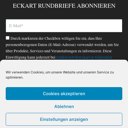
e
ECKART RUNDBRIEFE ABONNIEREN
b
o
o
k
-
Durch markieren der Checkbox willigen Sie ein, dass Ihre
f
personenbezogenen Daten (E-Mail-Adresse) verwendet werden, um Sie
über Produkte, Services und Veranstaltungen zu informieren. Diese
Einwilligung kann jederzeit bei
redaktion@dereckart.at
widerrufen
werden. Nähere Informationen finden Sie in unserer
Datenschutzerklärung
.
Wir verwenden Cookies, um unsere Website und unseren Service zu
optimieren.
ABONNIEREN
Cookies akzeptieren
Ablehnen
IMPRESSUM
|
DATENSCHUTZ
|
AGB
|
WIDERRUF
|
WIDERRUF FÜR DIGITALE INHALTE
Einstellungen anzeigen