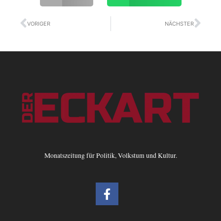
Zurück
Näc
VORIGER
NÄCHSTER
Monatszeitung für Politik, Volkstum und Kultur.
F
a
c