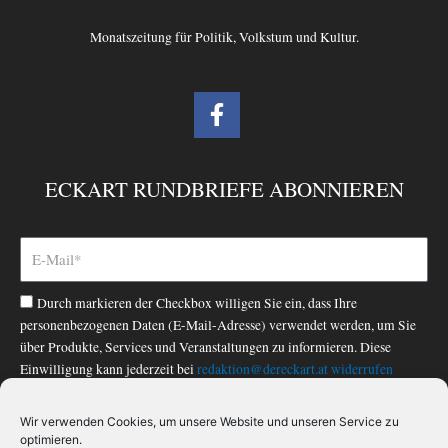
Monatszeitung für Politik, Volkstum und Kultur.
F
a
c
e
ECKART RUNDBRIEFE ABONNIEREN
b
o
o
k
-
Durch markieren der Checkbox willigen Sie ein, dass Ihre
f
personenbezogenen Daten (E-Mail-Adresse) verwendet werden, um Sie
über Produkte, Services und Veranstaltungen zu informieren. Diese
Einwilligung kann jederzeit bei
redaktion@dereckart.at
widerrufen
werden. Nähere Informationen finden Sie in unserer
Datenschutzerklärung
.
Wir verwenden Cookies, um unsere Website und unseren Service zu
optimieren.