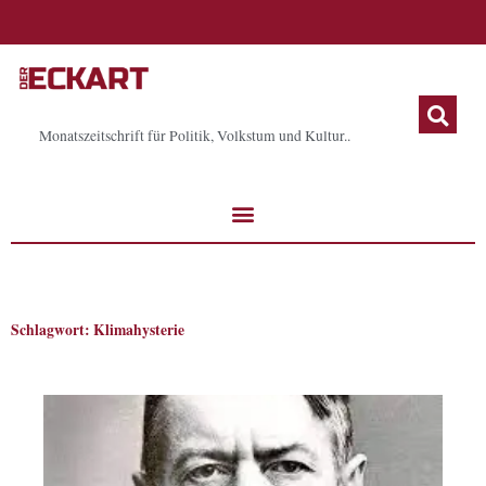
Zum
Inhalt
springen
Monatszeitschrift für Politik, Volkstum und Kultur..
Schlagwort: Klimahysterie
Seite
Seite
Seite
Seite
Seite