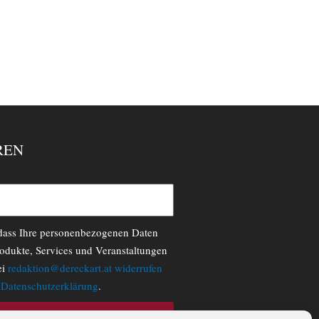
REN
 dass Ihre personenbezogenen Daten
odukte, Services und Veranstaltungen
ei
redaktion@dereckart.at
widerrufen
r
Datenschutzerklärung
.
N