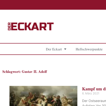
Zum
Inhalt
springen
Der Eckart
Heftschwerpunkte
Schlagwort: Gustav II. Adolf
Kampf um di
6. März 2021
Der Ostseeraum
Aufstieg Vor 3