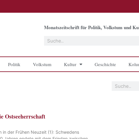
Monatszeitschrift für Politik, Volkstum und Kul
Suche
Politik
Volkstum
Kultur
Geschichte
Kolu
Suche
e Ostseeherrschaft
 in der Frühen Neuzeit (1): Schwedens
00 Jahren endete mit dem Frieden zwischen