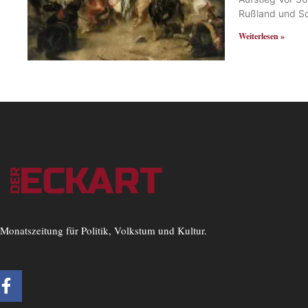
Rußland und S
Weiterlesen »
Monatszeitung für Politik, Volkstum und Kultur.
F
a