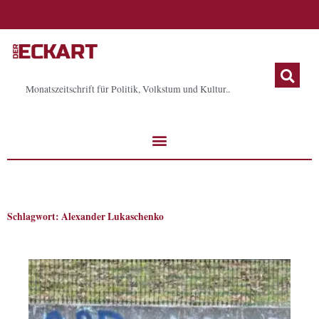
Zum
Inhalt
springen
Monatszeitschrift für Politik, Volkstum und Kultur..
Schlagwort: Alexander Lukaschenko
Seite
Seite
Seite
Seite
Seite