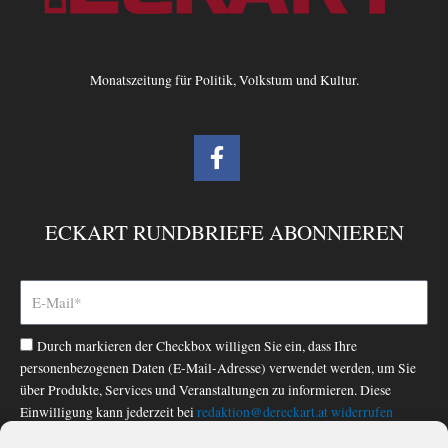
Monatszeitung für Politik, Volkstum und Kultur.
F
a
c
e
ECKART RUNDBRIEFE ABONNIEREN
b
o
o
k
-
Durch markieren der Checkbox willigen Sie ein, dass Ihre
f
personenbezogenen Daten (E-Mail-Adresse) verwendet werden, um Sie
über Produkte, Services und Veranstaltungen zu informieren. Diese
Einwilligung kann jederzeit bei
redaktion@dereckart.at
widerrufen
werden. Nähere Informationen finden Sie in unserer