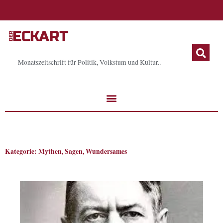
Zum
Inhalt
springen
Monatszeitschrift für Politik, Volkstum und Kultur..
Kategorie: Mythen, Sagen, Wundersames
Seite
Seite
Seite
Seite
Seite