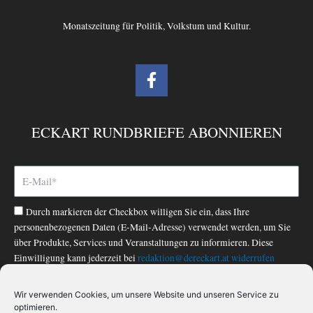
Monatszeitung für Politik, Volkstum und Kultur.
F
a
c
e
ECKART RUNDBRIEFE ABONNIEREN
b
o
o
k
-
Durch markieren der Checkbox willigen Sie ein, dass Ihre
f
personenbezogenen Daten (E-Mail-Adresse) verwendet werden, um Sie
über Produkte, Services und Veranstaltungen zu informieren. Diese
Einwilligung kann jederzeit bei
redaktion@dereckart.at
widerrufen
werden. Nähere Informationen finden Sie in unserer
Datenschutzerklärung
.
Wir verwenden Cookies, um unsere Website und unseren Service zu
optimieren.