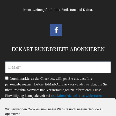
Monatszeitung für Politik, Volkstum und Kultur.
F
a
c
e
ECKART RUNDBRIEFE ABONNIEREN
b
o
o
k
-
Durch markieren der Checkbox willigen Sie ein, dass Ihre
f
personenbezogenen Daten (E-Mail-Adresse) verwendet werden, um Sie
über Produkte, Services und Veranstaltungen zu informieren. Diese
Einwilligung kann jederzeit bei
redaktion@dereckart.at
widerrufen
werden. Nähere Informationen finden Sie in unserer
Datenschutzerklärung
.
Wir verwenden Cookies, um unsere Website und unseren Service zu
optimieren.