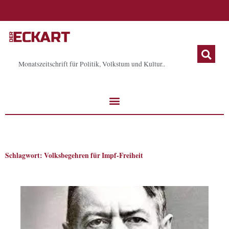
Zum
Inhalt
springen
Monatszeitschrift für Politik, Volkstum und Kultur..
Schlagwort: Volksbegehren für Impf-Freiheit
Seite
Seite
Seite
Seite
Seite