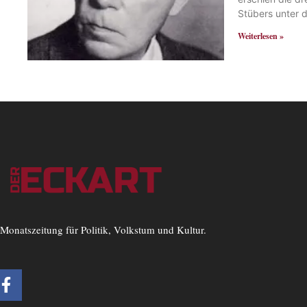
Stübers unter d
Weiterlesen »
Monatszeitung für Politik, Volkstum und Kultur.
F
a