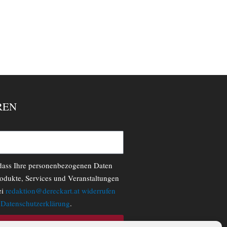
REN
 dass Ihre personenbezogenen Daten
odukte, Services und Veranstaltungen
ei
redaktion@dereckart.at
widerrufen
r
Datenschutzerklärung
.
N