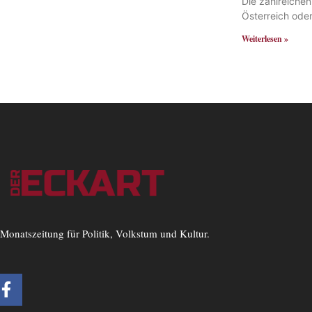
Die zahlreiche
Österreich od
Weiterlesen »
Monatszeitung für Politik, Volkstum und Kultur.
F
a