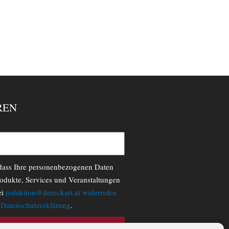
REN
 dass Ihre personenbezogenen Daten
odukte, Services und Veranstaltungen
ei
redaktion@dereckart.at
widerrufen
r
Datenschutzerklärung
.
N