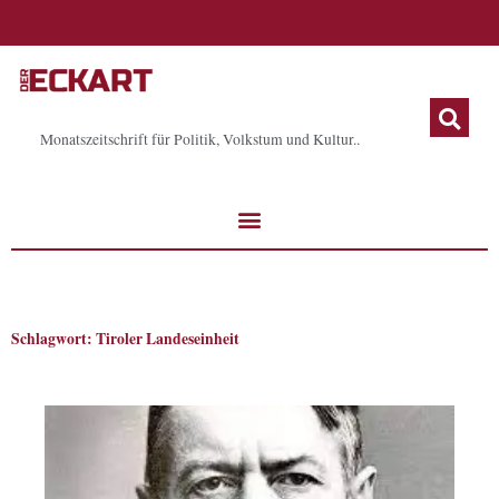
Zum
Inhalt
springen
Monatszeitschrift für Politik, Volkstum und Kultur..
Schlagwort: Tiroler Landeseinheit
Seite
Seite
Seite
Seite
Seite