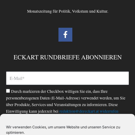
Monatszeitung für Politik, Volkstum und Kultur.
F
a
c
e
ECKART RUNDBRIEFE ABONNIEREN
b
o
o
k
-
Durch markieren der Checkbox willigen Sie ein, dass Ihre
f
personenbezogenen Daten (E-Mail-Adresse) verwendet werden, um Sie
über Produkte, Services und Veranstaltungen zu informieren. Diese
Einwilligung kann jederzeit bei
redaktion@dereckart.at
widerrufen
werden. Nähere Informationen finden Sie in unserer
Datenschutzerklärung
.
Wir verwenden Cookies, um unsere Website und unseren Service zu
optimieren.