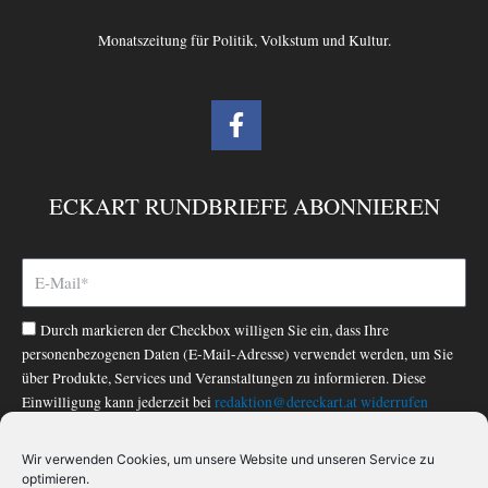
Monatszeitung für Politik, Volkstum und Kultur.
F
a
c
e
ECKART RUNDBRIEFE ABONNIEREN
b
o
o
k
-
Durch markieren der Checkbox willigen Sie ein, dass Ihre
f
personenbezogenen Daten (E-Mail-Adresse) verwendet werden, um Sie
über Produkte, Services und Veranstaltungen zu informieren. Diese
Einwilligung kann jederzeit bei
redaktion@dereckart.at
widerrufen
werden. Nähere Informationen finden Sie in unserer
Datenschutzerklärung
.
Wir verwenden Cookies, um unsere Website und unseren Service zu
optimieren.