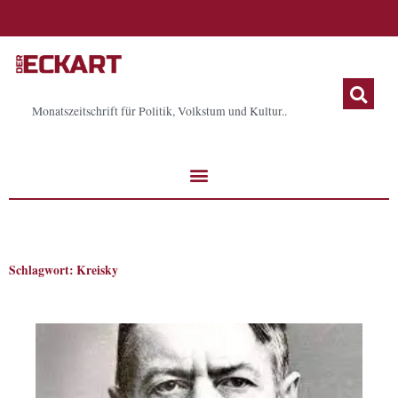
Zum
Inhalt
springen
Monatszeitschrift für Politik, Volkstum und Kultur..
Schlagwort: Kreisky
Seite
Seite
Seite
Seite
Seite