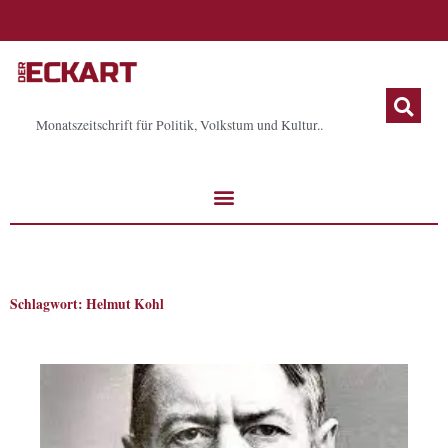
Zum
Inhalt
springen
Monatszeitschrift für Politik, Volkstum und Kultur..
Schlagwort: Helmut Kohl
Seite
Seite
Seite
Seite
Seite