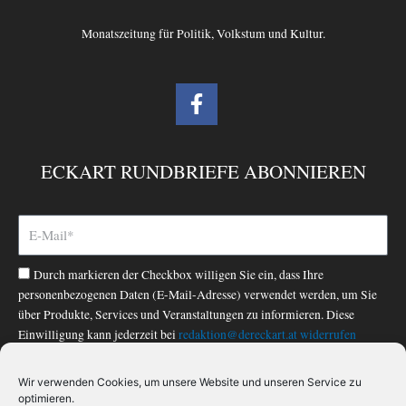
Monatszeitung für Politik, Volkstum und Kultur.
F
a
c
e
ECKART RUNDBRIEFE ABONNIEREN
b
o
o
k
-
Durch markieren der Checkbox willigen Sie ein, dass Ihre
f
personenbezogenen Daten (E-Mail-Adresse) verwendet werden, um Sie
über Produkte, Services und Veranstaltungen zu informieren. Diese
Einwilligung kann jederzeit bei
redaktion@dereckart.at
widerrufen
werden. Nähere Informationen finden Sie in unserer
Datenschutzerklärung
.
Wir verwenden Cookies, um unsere Website und unseren Service zu
optimieren.