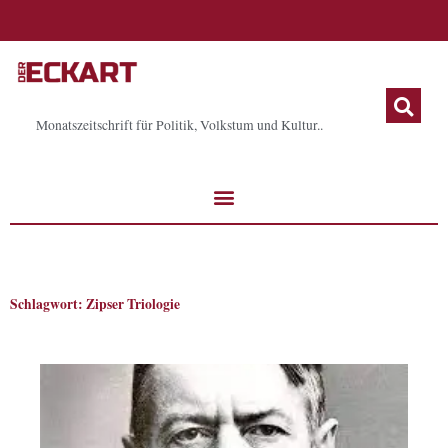
Zum
Inhalt
springen
Monatszeitschrift für Politik, Volkstum und Kultur..
Schlagwort: Zipser Triologie
Seite
Seite
Seite
Seite
Seite