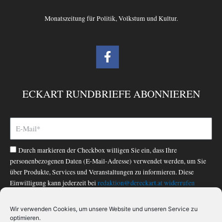
Monatszeitung für Politik, Volkstum und Kultur.
F
a
c
e
ECKART RUNDBRIEFE ABONNIEREN
b
o
o
k
-
Durch markieren der Checkbox willigen Sie ein, dass Ihre
f
personenbezogenen Daten (E-Mail-Adresse) verwendet werden, um Sie
über Produkte, Services und Veranstaltungen zu informieren. Diese
Einwilligung kann jederzeit bei
redaktion@dereckart.at
widerrufen
werden. Nähere Informationen finden Sie in unserer
Datenschutzerklärung
.
Wir verwenden Cookies, um unsere Website und unseren Service zu
optimieren.