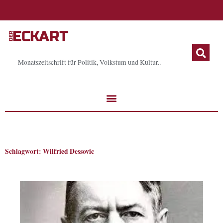
Zum
Inhalt
springen
Monatszeitschrift für Politik, Volkstum und Kultur..
Schlagwort: Wilfried Dessovic
Seite
Seite
Seite
Seite
Seite