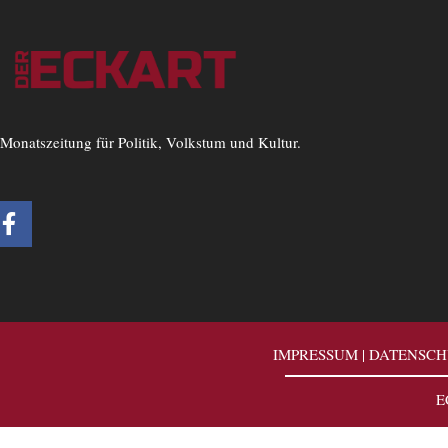
Monatszeitung für Politik, Volkstum und Kultur.
F
a
c
e
b
o
o
IMPRESSUM
|
DATENSCH
k
-
E
f