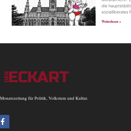
die hauptstädt
sozialliberales
Weiterlesen »
Monatszeitung für Politik, Volkstum und Kultur.
F
a