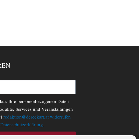
REN
 dass Ihre personenbezogenen Daten
odukte, Services und Veranstaltungen
ei
redaktion@dereckart.at
widerrufen
r
Datenschutzerklärung
.
N