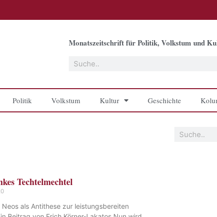
Monatszeitschrift für Politik, Volkstum und Kul
Suche
Politik
Volkstum
Kultur
Geschichte
Kolu
Suche
nkes Techtelmechtel
20
s Neos als Antithese zur leistungsbereiten
Ein Beitrag von Erich Körner-Lakatos Nun wird