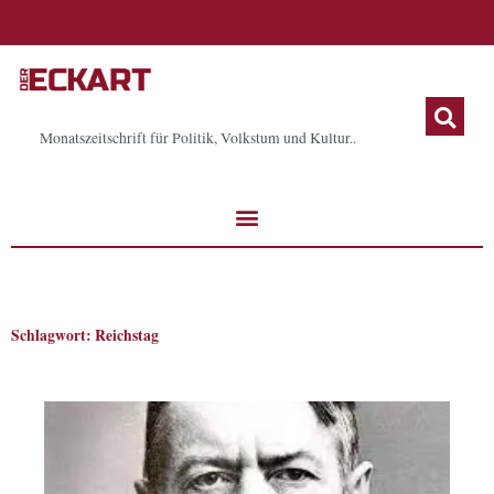
Zum
Inhalt
springen
Monatszeitschrift für Politik, Volkstum und Kultur..
Schlagwort: Reichstag
Seite
Seite
Seite
Seite
Seite