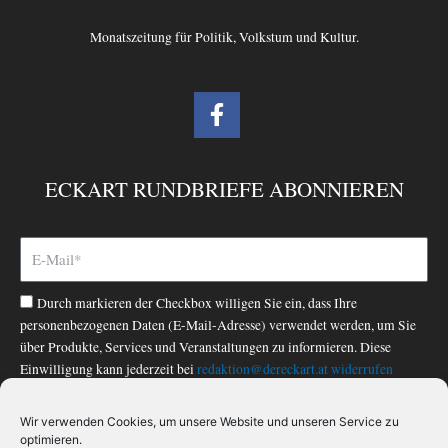
Monatszeitung für Politik, Volkstum und Kultur.
F
a
c
e
ECKART RUNDBRIEFE ABONNIEREN
b
o
o
k
-
Durch markieren der Checkbox willigen Sie ein, dass Ihre
f
personenbezogenen Daten (E-Mail-Adresse) verwendet werden, um Sie
über Produkte, Services und Veranstaltungen zu informieren. Diese
Einwilligung kann jederzeit bei
redaktion@dereckart.at
widerrufen
werden. Nähere Informationen finden Sie in unserer
Datenschutzerklärung
.
Wir verwenden Cookies, um unsere Website und unseren Service zu
optimieren.