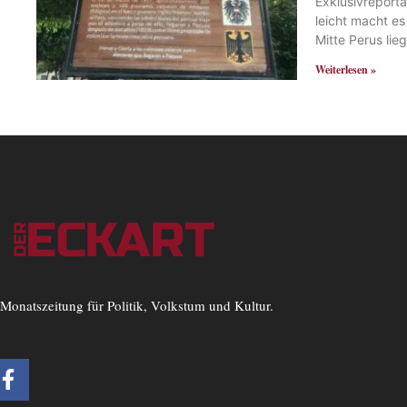
Exklusivreport
leicht macht es
Mitte Perus lie
Weiterlesen »
Monatszeitung für Politik, Volkstum und Kultur.
F
a