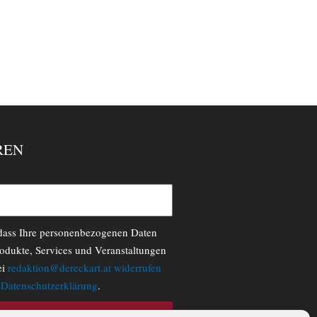
REN
 dass Ihre personenbezogenen Daten
odukte, Services und Veranstaltungen
ei
redaktion@dereckart.at
widerrufen
r
Datenschutzerklärung
.
N