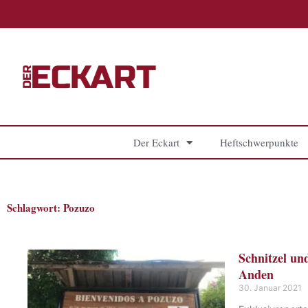
Zum
Inhalt
springen
Der Eckart
Heftschwerpunkte
Schlagwort: Pozuzo
Schnitzel un
Anden
30. Januar 2021