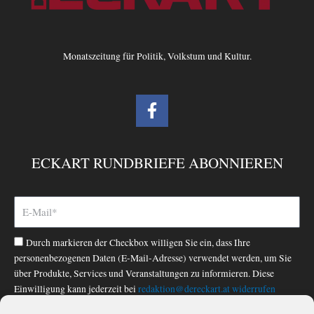
Monatszeitung für Politik, Volkstum und Kultur.
F
a
c
e
ECKART RUNDBRIEFE ABONNIEREN
b
o
o
k
-
Durch markieren der Checkbox willigen Sie ein, dass Ihre
f
personenbezogenen Daten (E-Mail-Adresse) verwendet werden, um Sie
über Produkte, Services und Veranstaltungen zu informieren. Diese
Einwilligung kann jederzeit bei
redaktion@dereckart.at
widerrufen
werden. Nähere Informationen finden Sie in unserer