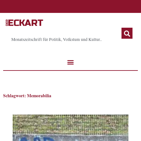
Zum
Inhalt
springen
Monatszeitschrift für Politik, Volkstum und Kultur..
Schlagwort: Memorabilia
Seite
Seite
Seite
Seite
Seite