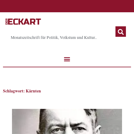
Zum
Inhalt
springen
Monatszeitschrift für Politik, Volkstum und Kultur..
Schlagwort: Kärnten
Seite
Seite
Seite
Seite
Seite