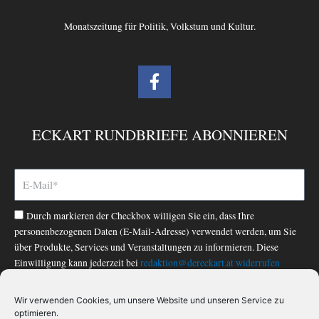
Monatszeitung für Politik, Volkstum und Kultur.
F
a
c
e
ECKART RUNDBRIEFE ABONNIEREN
b
o
o
k
-
Durch markieren der Checkbox willigen Sie ein, dass Ihre
f
personenbezogenen Daten (E-Mail-Adresse) verwendet werden, um Sie
über Produkte, Services und Veranstaltungen zu informieren. Diese
Einwilligung kann jederzeit bei
redaktion@dereckart.at
widerrufen
werden. Nähere Informationen finden Sie in unserer
Datenschutzerklärung
.
Wir verwenden Cookies, um unsere Website und unseren Service zu
optimieren.