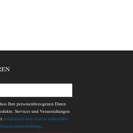
REN
 dass Ihre personenbezogenen Daten
odukte, Services und Veranstaltungen
ei
redaktion@dereckart.at
widerrufen
r
Datenschutzerklärung
.