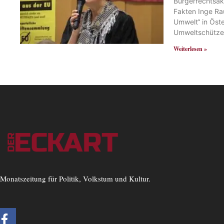
Bürgerrechtsak
Fakten Inge Rau
Umwelt“ in Öst
Umweltschützer
Weiterlesen »
Monatszeitung für Politik, Volkstum und Kultur.
F