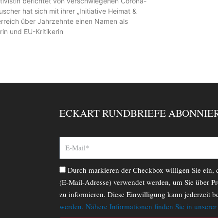
tivistin berichtet von verschwiegenen Corona-
scher hat sich mit ihrer „Initiative Heimat &
erreich über Jahrzehnte einen Namen als
in und EU-Kritikerin
ECKART RUNDBRIEFE ABONNIE
Durch markieren der Checkbox willigen Sie ein,
(E-Mail-Adresse) verwendet werden, um Sie über Pr
zu informieren. Diese Einwilligung kann jederzeit b
werden. Nähere Informationen finden Sie in unsere