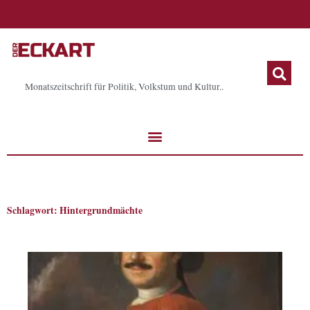
Zum
Inhalt
springen
Monatszeitschrift für Politik, Volkstum und Kultur..
Schlagwort: Hintergrundmächte
Seite
Seite
Seite
Seite
Seite