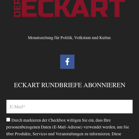
Monatszeitung für Politik, Volkstum und Kultur.
F
a
c
e
ECKART RUNDBRIEFE ABONNIEREN
b
o
o
k
-
Durch markieren der Checkbox willigen Sie ein, dass Ihre
f
personenbezogenen Daten (E-Mail-Adresse) verwendet werden, um Sie
über Produkte, Services und Veranstaltungen zu informieren. Diese