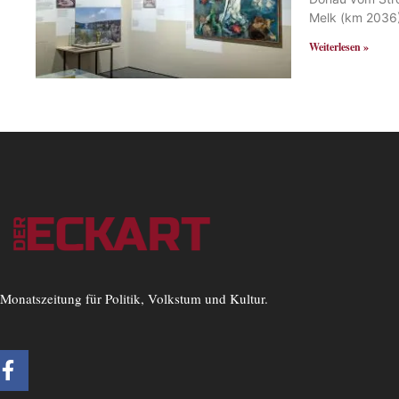
Melk (km 2036) 
Weiterlesen »
Monatszeitung für Politik, Volkstum und Kultur.
F
a