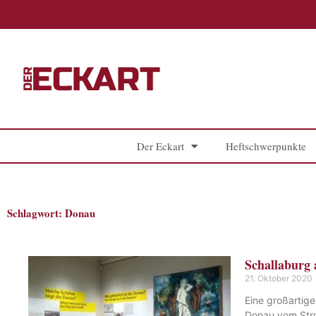
Zum
Inhalt
springen
Der Eckart
Heftschwerpunkte
Schlagwort: Donau
Schallaburg
21. Oktober 2020
Eine großartige
Donau vom Stro