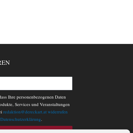
REN
 dass Ihre personenbezogenen Daten
odukte, Services und Veranstaltungen
ei
redaktion@dereckart.at
widerrufen
r
Datenschutzerklärung
.
N