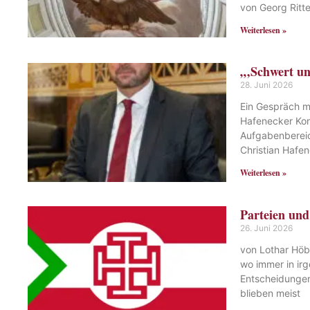
von Georg Ritt
Weiterlesen »
„‚Schwert un
28. Juni 2026
Ein Gespräch m
Hafenecker Kon
Aufgabenbereic
Christian Hafe
Weiterlesen »
Parteien und
26. Juni 2026
von Lothar Höbe
wo immer in ir
Entscheidungen 
blieben meist