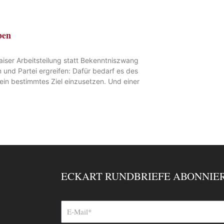
ben
aiser Arbeitsteilung statt Bekenntniszwang
n und Partei ergreifen: Dafür bedarf es des
 ein bestimmtes Ziel einzusetzen. Und einer
ECKART RUNDBRIEFE ABONNIE