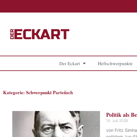
Zum
Inhalt
springen
Der Eckart
Heftschwerpunkte
Kategorie: Schwerpunkt Parteiisch
Politik als B
15. Juli 2026
von Fritz Simha
seitjdem Jus-Stu