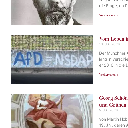
die Frage, ob Po
Weiterlesen »
Vom Leben i
13. Juli 2026
Der Münchner A
lang in versch
er 2016 in die 
Weiterlesen »
Georg Schön
und Grünen
9. Juli 2026
von Martin Hob
19. Jh., deren 