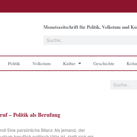
Monatszeitschrift für Politik, Volkstum und Kul
Suche
Politik
Volkstum
Kultur
Geschichte
Kolu
Suche
eruf – Politik als Berufung
ndl Eine persönliche Bilanz Als jemand, der
dium beruflich politisch tätig ist, stellt sich mir