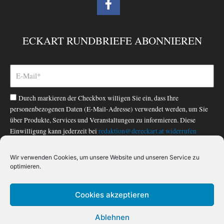
a
c
e
ECKART RUNDBRIEFE ABONNIEREN
b
o
o
k
-
Durch markieren der Checkbox willigen Sie ein, dass Ihre
f
personenbezogenen Daten (E-Mail-Adresse) verwendet werden, um Sie
über Produkte, Services und Veranstaltungen zu informieren. Diese
Einwilligung kann jederzeit bei
redaktion@dereckart.at
widerrufen
werden. Nähere Informationen finden Sie in unserer
Datenschutzerklärung
.
Wir verwenden Cookies, um unsere Website und unseren Service zu
optimieren.
ABONNIEREN
Cookies akzeptieren
Ablehnen