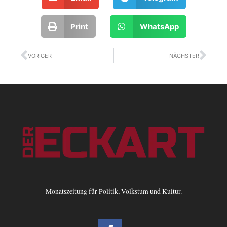
Print
WhatsApp
Zurück
Näc
VORIGER
NÄCHSTER
Monatszeitung für Politik, Volkstum und Kultur.
F