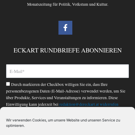
Monatszeitung für Politik, Volkstum und Kultur.
F
a
c
e
ECKART RUNDBRIEFE ABONNIEREN
b
o
o
k
-
Durch markieren der Checkbox willigen Sie ein, dass Ihre
f
personenbezogenen Daten (E-Mail-Adresse) verwendet werden, um Sie
über Produkte, Services und Veranstaltungen zu informieren. Diese
Einwilligung kann jederzeit bei
redaktion@dereckart.at
widerrufen
werden. Nähere Informationen finden Sie in unserer
Datenschutzerklärung
.
Wir verwenden Cookies, um unsere Website und unseren Service zu
optimieren.
ABONNIEREN