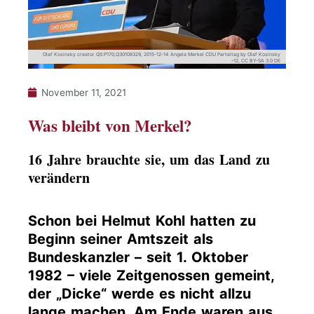
Olaf Kosinsky creator QS:P170,Q30108329, 2015-12-14 Angela Merkel CDU Parteitag by Olaf Kosinsky
-12, CC BY-SA 3.0 DE
November 11, 2021
Was bleibt von Merkel?
16 Jahre brauchte sie, um das Land zu
verändern
Schon bei Helmut Kohl hatten zu
Beginn seiner Amtszeit als
Bundeskanzler – seit 1. Oktober
1982 – viele Zeitgenossen gemeint,
der „Dicke“ werde es nicht allzu
lange machen. Am Ende waren aus