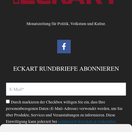
Monatszeitung für Politik, Volkstum und Kultur.
F
a
c
e
ECKART RUNDBRIEFE ABONNIEREN
b
o
o
k
-
Durch markieren der Checkbox willigen Sie ein, dass Ihre
f
personenbezogenen Daten (E-Mail-Adresse) verwendet werden, um Sie
über Produkte, Services und Veranstaltungen zu informieren. Diese
Einwilligung kann jederzeit bei
redaktion@dereckart.at
widerrufen
werden. Nähere Informationen finden Sie in unserer