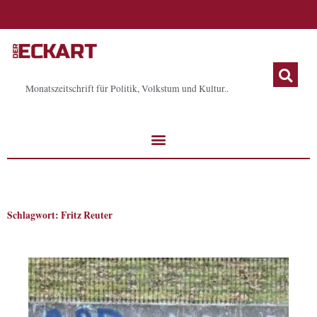
Zum
Inhalt
springen
Monatszeitschrift für Politik, Volkstum und Kultur..
Schlagwort: Fritz Reuter
Seite
Seite
Seite
Seite
Seite