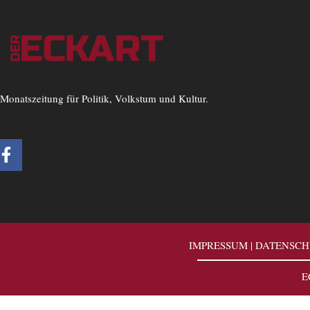
Monatszeitung für Politik, Volkstum und Kultur.
F
a
c
e
b
o
o
IMPRESSUM
|
DATENSCH
k
-
E
f