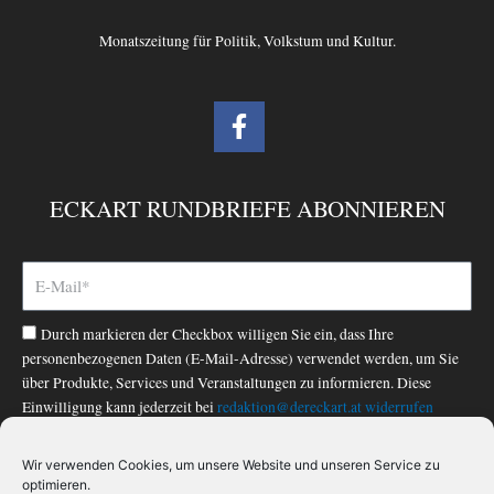
Monatszeitung für Politik, Volkstum und Kultur.
F
a
c
e
ECKART RUNDBRIEFE ABONNIEREN
b
o
o
k
-
Durch markieren der Checkbox willigen Sie ein, dass Ihre
f
personenbezogenen Daten (E-Mail-Adresse) verwendet werden, um Sie
über Produkte, Services und Veranstaltungen zu informieren. Diese
Einwilligung kann jederzeit bei
redaktion@dereckart.at
widerrufen
werden. Nähere Informationen finden Sie in unserer
Datenschutzerklärung
.
Wir verwenden Cookies, um unsere Website und unseren Service zu
optimieren.