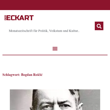
Zum
Inhalt
springen
Monatszeitschrift für Politik, Volkstum und Kultur..
Schlagwort: Bogdan Roščić
Seite
Seite
Seite
Seite
Seite