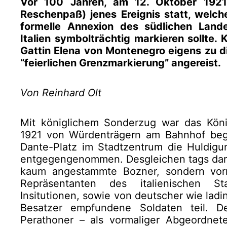
Vor 100 Jahren, am 12. Oktober 192
Reschenpaß) jenes Ereignis statt, welch
formelle Annexion des südlichen Landes
Italien symbolträchtig markieren sollte. 
Gattin Elena von Montenegro eigens zu 
“feierlichen Grenzmarkierung” angereist.
Von Reinhard Olt
Mit königlichem Sonderzug war das Köni
1921 von Würdenträgern am Bahnhof beg
Dante-Platz im Stadtzentrum die Huldig
entgegengenommen. Desgleichen tags dar
kaum angestammte Bozner, sondern vorn
Repräsentanten des italienischen S
Insitutionen, sowie von deutscher wie ladi
Besatzer empfundene Soldaten teil. De
Perathoner – als vormaliger Abgeordnete