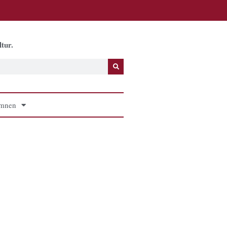
tur.
mnen