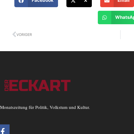
Facebook
X
Email
WhatsA
Zurück
VORIGER
Monatszeitung für Politik, Volkstum und Kultur.
F