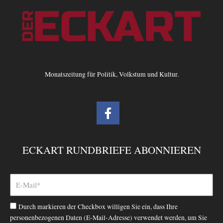
Monatszeitung für Politik, Volkstum und Kultur.
F
a
c
e
ECKART RUNDBRIEFE ABONNIEREN
b
o
o
k
-
Durch markieren der Checkbox willigen Sie ein, dass Ihre
f
personenbezogenen Daten (E-Mail-Adresse) verwendet werden, um Sie