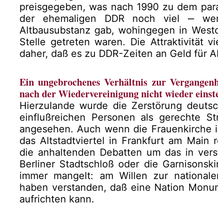
preisgegeben, was nach 1990 zu dem parad
der ehemaligen DDR noch viel ‒ wen
Altbausubstanz gab, wohingegen in West
Stelle getreten waren. Die Attraktivität v
daher, daß es zu DDR-Zeiten an Geld für A
Ein ungebrochenes Verhältnis zur Vergangenh
nach der Wiedervereinigung nicht wieder einste
Hierzulande wurde die Zerstörung deutsc
einflußreichen Personen als gerechte Str
angesehen. Auch wenn die Frauenkirche 
das Altstadtviertel in Frankfurt am Main 
die anhaltenden Debatten um das in vers
Berliner Stadtschloß oder die Garnisonsk
immer mangelt: am Willen zur nationale
haben verstanden, daß eine Nation Monum
aufrichten kann.