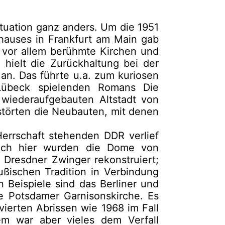
ituation ganz anders. Um die 1951
ehauses in Frankfurt am Main gab
 vor allem berühmte Kirchen und
 hielt die Zurückhaltung bei der
an. Das führte u.a. zum kuriosen
Lübeck spielenden Romans Die
iederaufgebauten Altstadt von
törten die Neubauten, mit denen
errschaft stehenden DDR verlief
uch hier wurden die Dome von
Dresdner Zwinger rekonstruiert;
eußischen Tradition in Verbindung
n Beispiele sind das Berliner und
e Potsdamer Garnisonskirche. Es
ierten Abrissen wie 1968 im Fall
lem war aber vieles dem Verfall