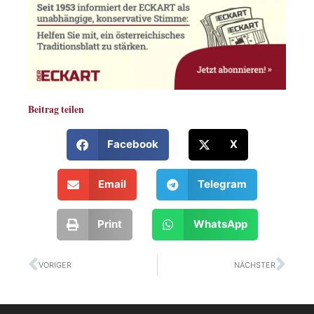
Beitrag teilen
Facebook
X
Email
Telegram
Print
WhatsApp
Zurück
Näc
VORIGER
NÄCHSTER