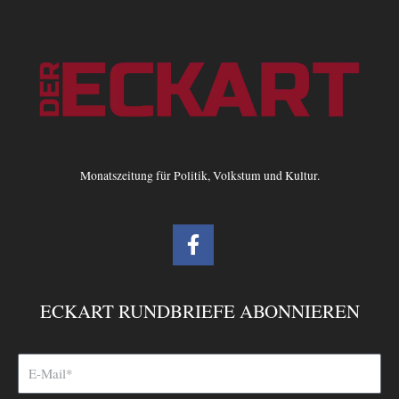
Monatszeitung für Politik, Volkstum und Kultur.
F
a
c
e
ECKART RUNDBRIEFE ABONNIEREN
b
o
o
k
-